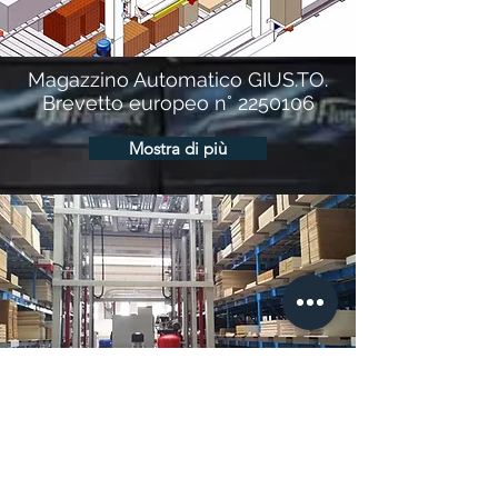
Magazzino Automatico GIUS.TO.
Brevetto europeo n°
2250106
Mostra di più
Magazzini Automatici per cataste
pannelli