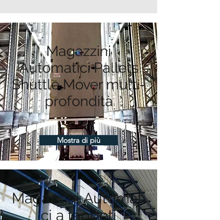
Magazzini
Automatici Pallets
Shuttle Mover multi-
profondità
Mostra di più
Magazzini Automati
ci a tappeti