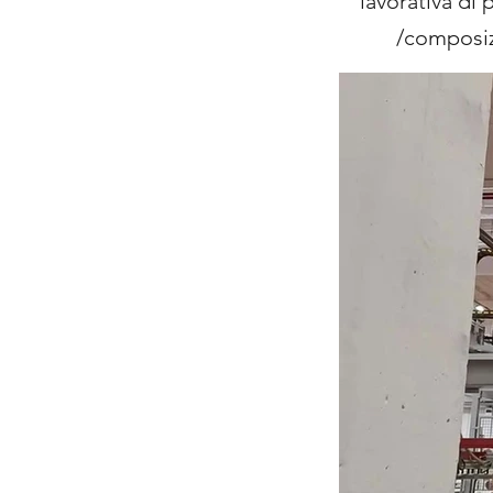
lavorativa di
/composizi