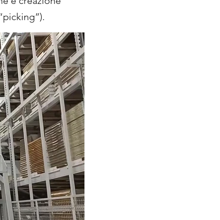
ne e creazione
“picking”).