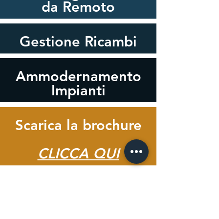
da Remoto
Gestione Ricambi
Ammodernamento
Impianti
Scarica la brochure
CLICCA QUI
commerciale@b-techsrl.it
041 582 6143